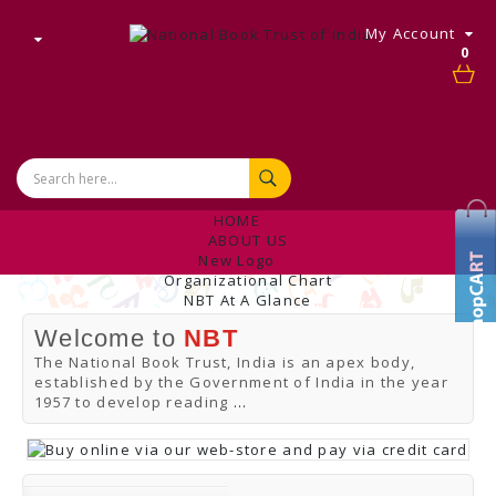
My Account
0
HOME
ABOUT US
New Logo
Organizational Chart
NBT At A Glance
Internal Complaint's Committee
Welcome to
NBT
Introduction
Management
The National Book Trust, India is an apex body,
NBT Offices & Book Promotion Centre
established by the Government of India in the year
ANNUAL REPORT
1957 to develop reading
...
Manpower Profile
Employee Directory
BUY
Tracking Your Order