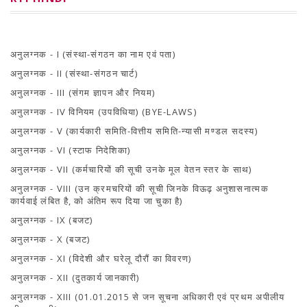
PRESS RELEASES
Newsletter
Bulletin
Circulars
Career
अनुलग्नक - I (संस्था-संगठन का नाम एवं पता)
BookAtHome
अनुलग्नक - II (संस्था-संगठन चार्ट)
Forms
Pustak Sanskriti
अनुलग्नक - III (संगम ज्ञापन और नियम)
NBT At A Glance
अनुलग्नक - IV विनियम (उपविधिया) (BYE-LAWS)
GOMTI BOOK FESTIVAL - 2022
READERS CLUB
अनुलग्नक - V (कार्यकारी समिति-वित्तीय समिति-न्यासी मण्डल सदस्य)
Samagra Shiksha Abhiyan
अनुलग्नक - VI (स्टाफ निदेशिका)
Books Club
Books in NCCL Library
अनुलग्नक - VII (कर्मचारियों की सूची उनके मूल वेतन स्तर के साथ)
RTI
अनुलग्नक - VIII (उन क्रमचरियों की सूची जिनके विऊढ़ अनुशासनात्मक
Citizens' Charter
कार्यवाई लंबित है, को अंतिम रूप दिया जा चुका है)
RTI ENGLISH
Frequently Asked Questions (FAQ)
अनुलग्नक - IX (बजट)
RTI HINDI
सूचना का अधिकार अधिनियम, 2005
अनुलग्नक - X (बजट)
THE RIGHT TO INFORMATION ACT, 2005
अनुलग्नक - XI (विदेशी और घरेलू दौरौं का विवरण)
SCHEME
Subsidized Books Publications
अनुलग्नक - XII (दुतकार्य जानकारी)
Grant In Aid
अनुलग्नक - XIII (01.01.2015 से जन सूचना अधिकारी एवं प्रथम अपीलीय
Fin.Asst.Prog. for Translation