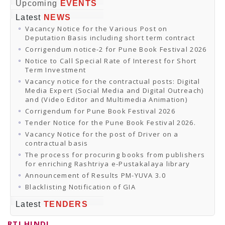
Online Orders
Upcoming
EVENTS
Samagra Shiksha Orders
Latest
NEWS
CATALOGUES
Vacancy Notice for the Various Post on
Download Catalogues
Deputation Basis including short term contract
Buy Online
Distributors and Agents
Corrigendum notice-2 for Pune Book Festival 2026
Fair Directory
Notice to Call Special Rate of Interest for Short
CONTACT US
Term Investment
EVENTS
Vacancy notice for the contractual posts: Digital
Events & Exhibitions
Media Expert (Social Media and Digital Outreach)
Archive Events
and (Video Editor and Multimedia Animation)
Mobile Exhibition
Ladakh Book Festival
Corrigendum for Pune Book Festival 2026
National Education Policy 2020
Tender Notice for the Pune Book Festival 2026.
CHINAR BOOK FESTIVAL
Vacancy Notice for the post of Driver on a
Gomti Book Festival
contractual basis
Book Fairs / Festivals
The process for procuring books from publishers
Ahmedabad International Book Festival 2024
for enriching Rashtriya e-Pustakalaya library
NCCL
NCCL
Announcement of Results PM-YUVA 3.0
Library-cum-Documentation Centre (NCCL Library)
Blacklisting Notification of GIA
NDWBF
International Exhibitors
Latest
TENDERS
National Exhibitors
NEWS
RTI HINDI